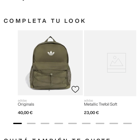
COMPLETA TU LOOK
adidas
adidas
Originals
Metallic Trefoil Soft
40
,
00
€
23
,
00
€