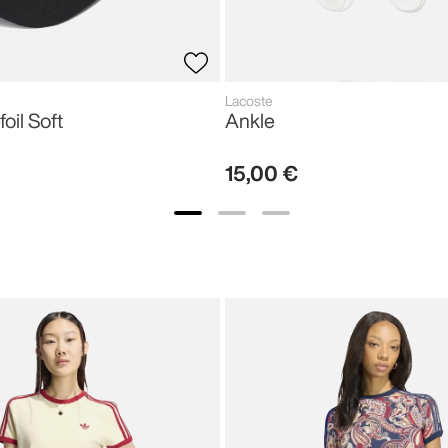
Lacoste
foil Soft
Ankle
15
,
00
€