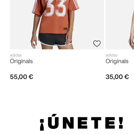
adidas
adidas
Originals
Originals
55
,
00
€
35
,
00
€
¡ÚNETE!