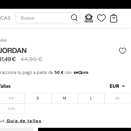
Buscar
RCAS
Nike
JORDAN
31
,
49
€
44
,
99
€
50 €
Fracciona tu pago a partir de
con
Tallas
XS
S
M
L
XL
2XL
Guía de tallas