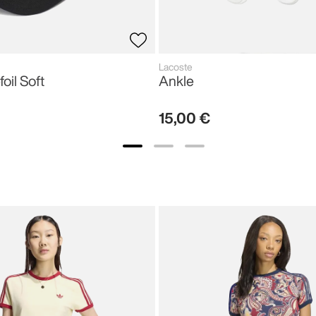
Lacoste
foil Soft
Ankle
15
,
00
€