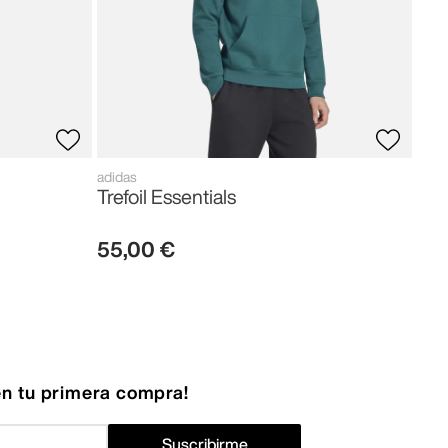
adidas
Trefoil Essentials
55
,
00
€
n tu primera compra!
Suscribirme