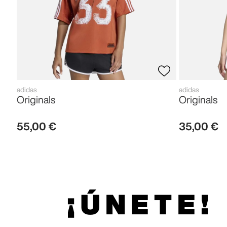
adidas
adidas
Originals
Originals
55
,
00
€
35
,
00
€
¡ÚNETE!