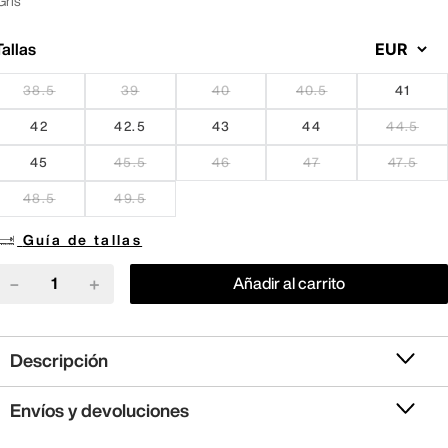
Gris
Tallas
38.5
39
40
40.5
41
42
42.5
43
44
44.5
45
45.5
46
47
47.5
48.5
49.5
Guía de tallas
－
＋
Añadir al carrito
Descripción
Envíos y devoluciones