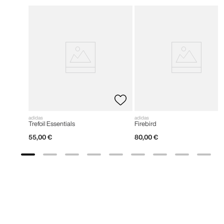
adidas
adidas
Trefoil Essentials
Firebird
55
,
00
€
80
,
00
€