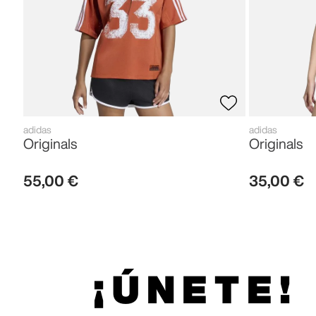
adidas
adidas
Originals
Originals
55
,
00
€
35
,
00
€
¡ÚNETE!