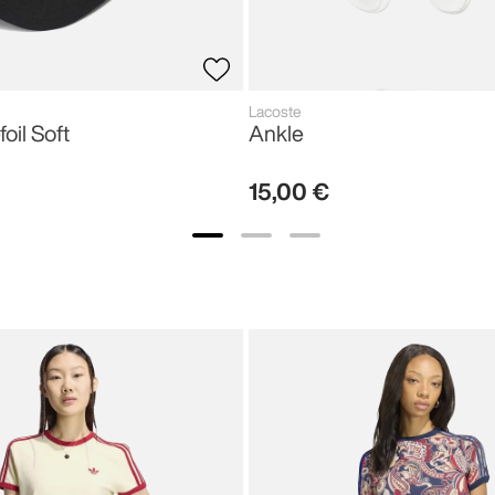
Lacoste
foil Soft
Ankle
15
,
00
€