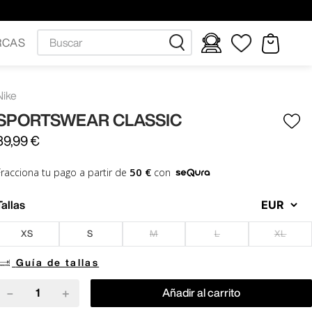
Buscar
RCAS
Nike
SPORTSWEAR CLASSIC
39
,
99
€
50 €
Fracciona tu pago a partir de
con
Tallas
XS
S
M
L
XL
Guía de tallas
－
＋
Añadir al carrito