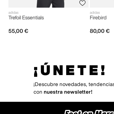
adidas
adidas
Trefoil Essentials
Firebird
55
,
00
€
80
,
00
€
¡ÚNETE!
¡Descubre novedades, tendencias
con
nuestra newsletter!