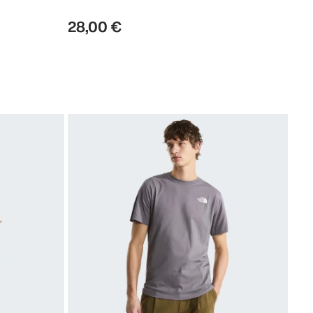
28
,
00
€
The 
Sim
27
,