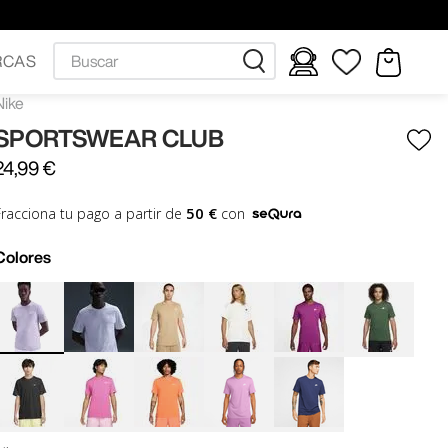
Buscar
RCAS
Nike
SPORTSWEAR CLUB
24
,
99
€
50 €
Fracciona tu pago a partir de
con
Colores