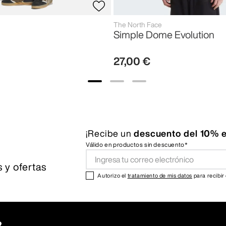
The North Face
Simple Dome Evolution
27
,
00
€
¡Recibe un
descuento del 10% e
Válido en productos sin descuento*
 y ofertas
Autorizo el
tratamiento de mis datos
para recibir