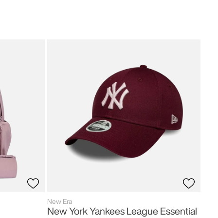
adid
Ori
50
,
New Era
New York Yankees League Essential