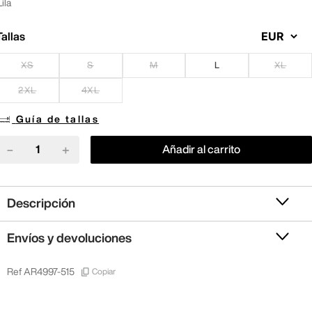
Lila
Tallas
XS
S
M
L
XL
2XL
4XL
Guía de tallas
－
＋
Añadir al carrito
Descripción
Envíos y devoluciones
Copiar
Ref
AR4997-515