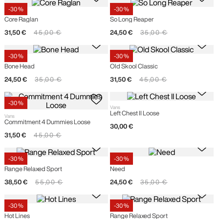
-
30 %
-
30 %
Vans
Vans
Core Raglan
So Long Reaper
31
,
50
€
45
,
00
€
24
,
50
€
35
,
00
€
-
30 %
-
30 %
Vans
Vans
Bone Head
Old Skool Classic
24
,
50
€
35
,
00
€
31
,
50
€
45
,
00
€
-
30 %
Vans
Left Chest II Loose
Vans
Commitment 4 Dummies Loose
30
,
00
€
31
,
50
€
45
,
00
€
-
30 %
-
30 %
Vans
Vans
Range Relaxed Sport
Need
38
,
50
€
55
,
00
€
24
,
50
€
35
,
00
€
-
30 %
-
30 %
Vans
Vans
Hot Lines
Range Relaxed Sport