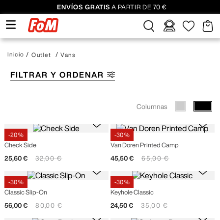
ENVÍOS GRATIS
A PARTIR DE 70 €
Outlet
Vans
FILTRAR Y ORDENAR
Columnas
-
20 %
-
30 %
Vans
Vans
Check Side
Van Doren Printed Camp
25
,
60
€
32
,
00
€
45
,
50
€
65
,
00
€
-
30 %
-
30 %
Vans
Vans
Classic Slip-On
Keyhole Classic
56
,
00
€
80
,
00
€
24
,
50
€
35
,
00
€