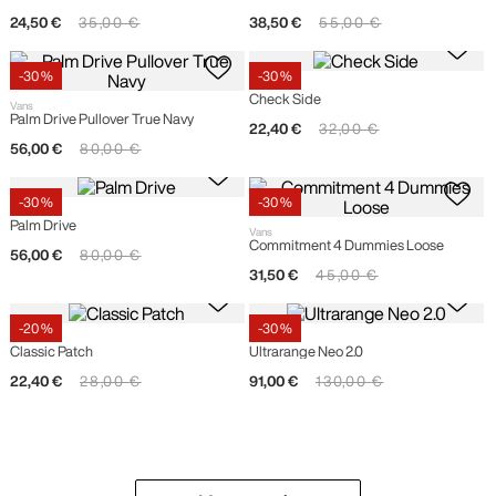
24
,
50
€
35
,
00
€
38
,
50
€
55
,
00
€
-
30 %
-
30 %
Vans
Check Side
Vans
Palm Drive Pullover True Navy
22
,
40
€
32
,
00
€
56
,
00
€
80
,
00
€
-
30 %
-
30 %
Vans
Palm Drive
Vans
Commitment 4 Dummies Loose
56
,
00
€
80
,
00
€
31
,
50
€
45
,
00
€
-
20 %
-
30 %
Vans
Vans
Classic Patch
Ultrarange Neo 2.0
22
,
40
€
28
,
00
€
91
,
00
€
130
,
00
€