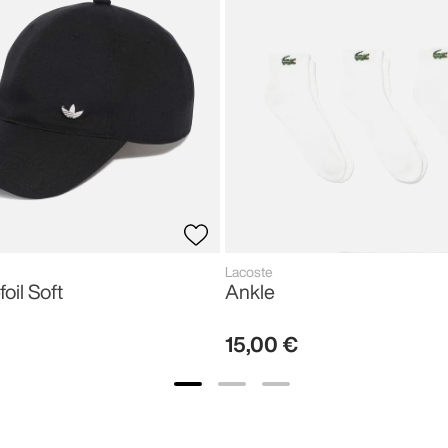
Lacoste
foil Soft
Ankle
15
,
00
€