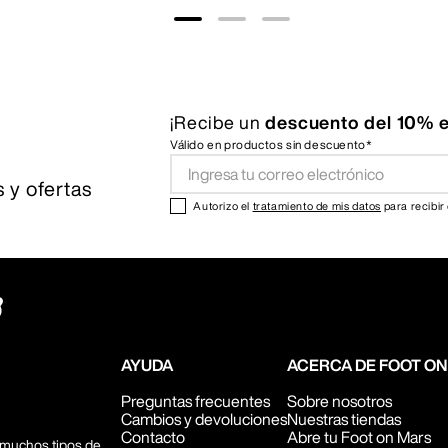
¡Recibe un
descuento del 10% e
Válido en productos sin descuento*
 y ofertas
Autorizo el
tratamiento de mis datos
para recibir
AYUDA
ACERCA DE FOOT O
Preguntas frecuentes
Sobre nosotros
Cambios y devoluciones
Nuestras tiendas
Contacto
Abre tu Foot on Mars
 muchos tipos de