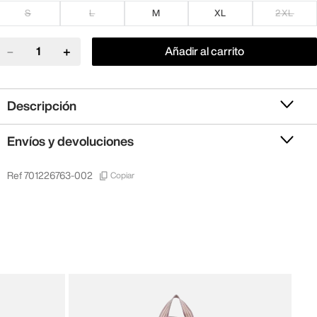
S
L
M
XL
2XL
－
＋
Añadir al carrito
Descripción
Envíos y devoluciones
Copiar
Ref
701226763-002
New 
New