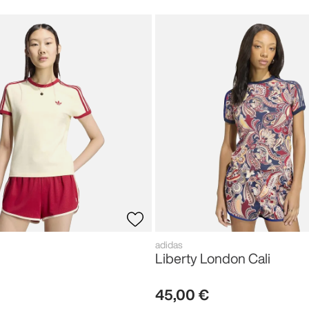
adidas
Liberty London Cali
45
,
00
€