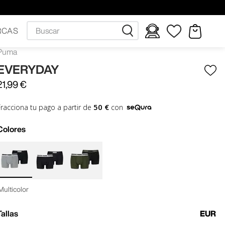
Buscar
RCAS
Puma
EVERYDAY
21
,
99
€
50 €
Fracciona tu pago a partir de
con
Colores
Multicolor
Tallas
EUR