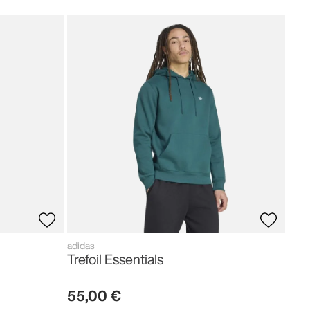
adid
Fir
80
,
adidas
Trefoil Essentials
55
,
00
€