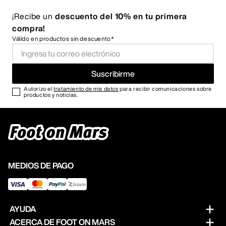
¡Recibe un
descuento del 10% en tu primera
compra!
Válido en productos sin descuento*
Suscribirme
Autorizo el
tratamiento de mis datos
para recibir comunicaciones sobre
productos y noticias.
MEDIOS DE PAGO
AYUDA
ACERCA DE FOOT ON MARS
Preguntas frecuentes