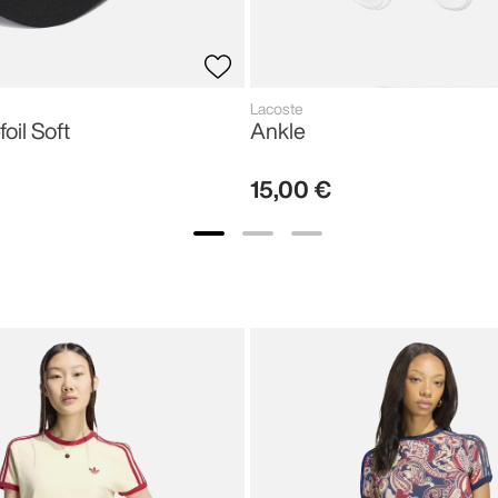
Lacoste
foil Soft
Ankle
15
,
00
€