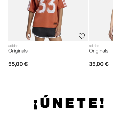
adidas
adidas
Originals
Originals
55
,
00
€
35
,
00
€
¡ÚNETE!