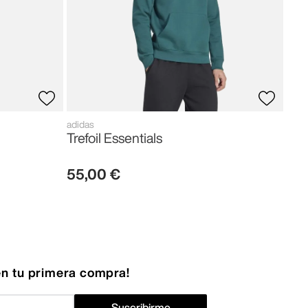
adidas
Trefoil Essentials
55
,
00
€
n tu primera compra!
Suscribirme