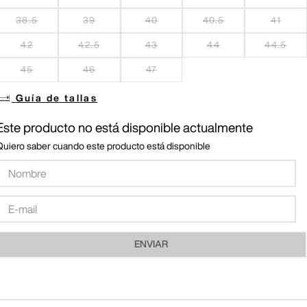
38.5
39
40
40.5
41
42
42.5
43
44
44.5
45
46
47
Guía de tallas
Este producto no está disponible actualmente
Quiero saber cuando este producto está disponible
ENVIAR