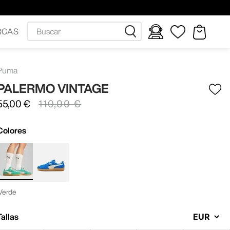
Buscar
RCAS
Puma
PALERMO VINTAGE
55
,
00
€
110
,
00
€
Colores
Verde
Tallas