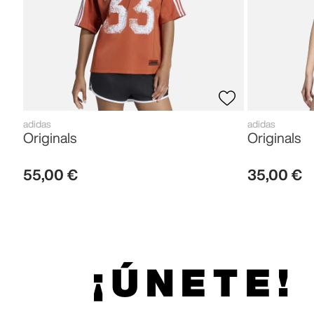
adidas
adidas
Originals
Originals
55
,
00
€
35
,
00
€
¡ÚNETE!