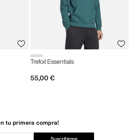
adidas
Trefoil Essentials
55
,
00
€
n tu primera compra!
Suscribirme