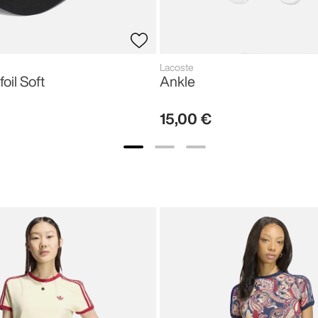
Lacoste
foil Soft
Ankle
15
,
00
€