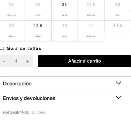
35
36
37
37.5
38
38.5
39
40
40.5
41
42
42.5
43
44
44.5
45
46
47
48.5
Guía de tallas
－
＋
Añadir al carrito
Descripción
Envíos y devoluciones
Copiar
Ref
396841-05