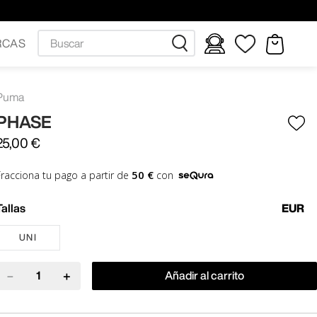
Buscar
RCAS
Puma
PHASE
25
,
00
€
50 €
Fracciona tu pago a partir de
con
Tallas
EUR
UNI
－
＋
Añadir al carrito