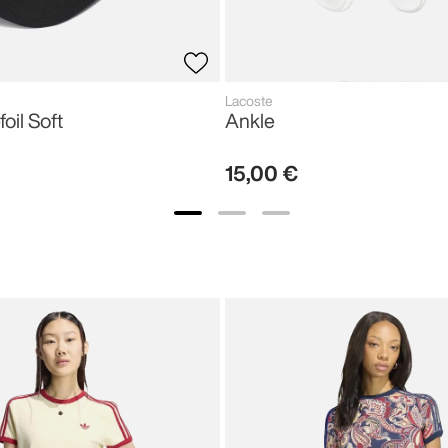
Lacoste
foil Soft
Ankle
15
,
00
€