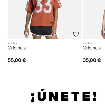
adidas
adidas
Originals
Originals
55
,
00
€
35
,
00
€
¡ÚNETE!