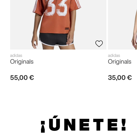
adidas
adidas
Originals
Originals
55
,
00
€
35
,
00
€
¡ÚNETE!