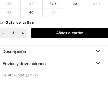
36
37
37.5
38
38.5
39
40
41
Guía de tallas
－
＋
Añadir al carrito
Descripción
Envíos y devoluciones
Copiar
Ref
401287-02