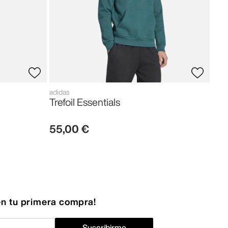
adidas
Trefoil Essentials
55
,
00
€
n tu primera compra!
Suscribirme