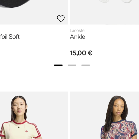
Lacoste
foil Soft
Ankle
15
,
00
€