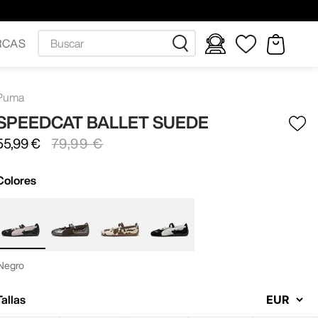
Buscar
RCAS
Puma
SPEEDCAT BALLET SUEDE
55
,
99
€
79
,
99
€
Colores
Negro
Tallas