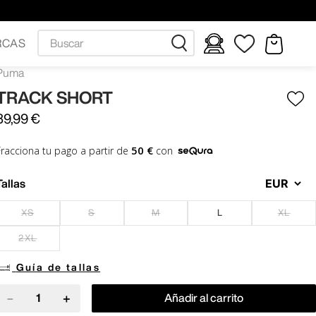
Buscar
RCAS
Puma
TRACK SHORT
39
,
99
€
50 €
Fracciona tu pago a partir de
con
Tallas
XS
S
M
L
XL
2XL
Guía de tallas
－
＋
Añadir al carrito