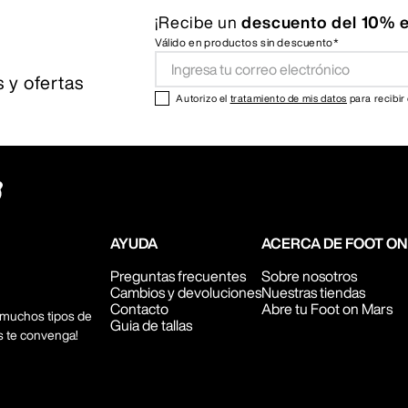
¡Recibe un
descuento del 10% e
Válido en productos sin descuento*
 y ofertas
Autorizo el
tratamiento de mis datos
para recibir
AYUDA
ACERCA DE FOOT O
Preguntas frecuentes
Sobre nosotros
Cambios y devoluciones
Nuestras tiendas
Contacto
Abre tu Foot on Mars
 muchos tipos de
Guia de tallas
s te convenga!