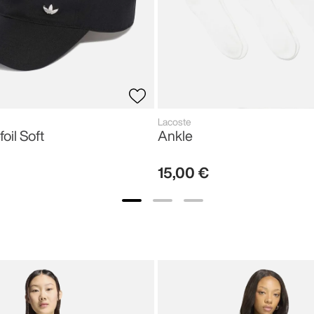
Lacoste
foil Soft
Ankle
15
,
00
€