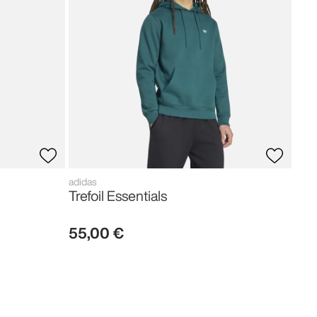
80
,
adidas
Trefoil Essentials
55
,
00
€