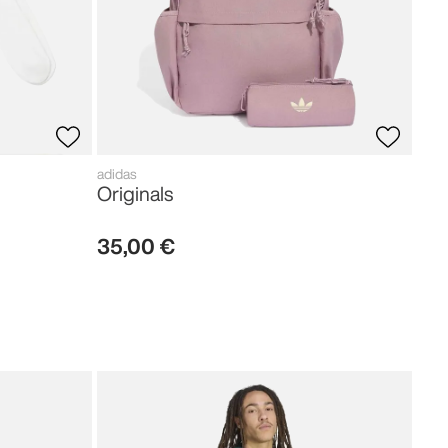
adidas
Originals
35
,
00
€
adid
Fir