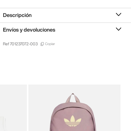
Descripción
Envíos y devoluciones
Copiar
Ref
701237072-003
New 
New
28
,