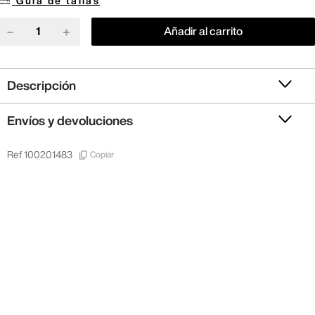
Guía de tallas
－
＋
Añadir al carrito
Descripción
Envíos y devoluciones
Copiar
Ref
100201483