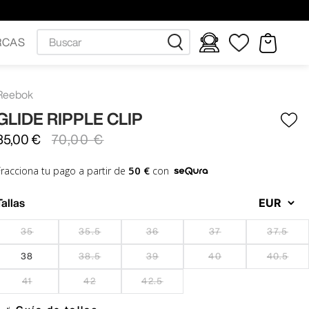
Buscar
RCAS
Reebok
GLIDE RIPPLE CLIP
35
,
00
€
70
,
00
€
50 €
Fracciona tu pago a partir de
con
Tallas
35
35.5
36
37
37.5
38
38.5
39
40
40.5
41
42
42.5