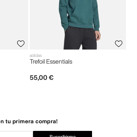
adidas
Trefoil Essentials
55
,
00
€
n tu primera compra!
Suscribirme