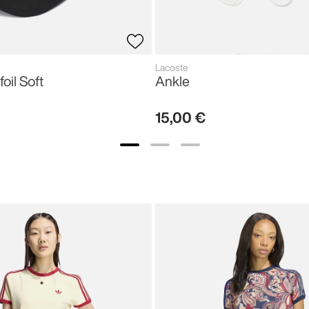
Lacoste
foil Soft
Ankle
15
,
00
€