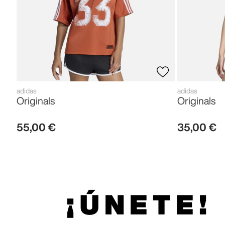
adidas
adidas
Originals
Originals
55
,
00
€
35
,
00
€
¡ÚNETE!