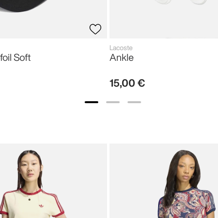
Lacoste
foil Soft
Ankle
15
,
00
€