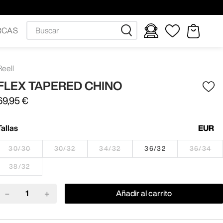
Buscar
RCAS
Reell
FLEX TAPERED CHINO
69
,
95
€
Tallas
EUR
30/30
30/32
34/32
36/32
36/34
38/32
－
＋
Añadir al carrito