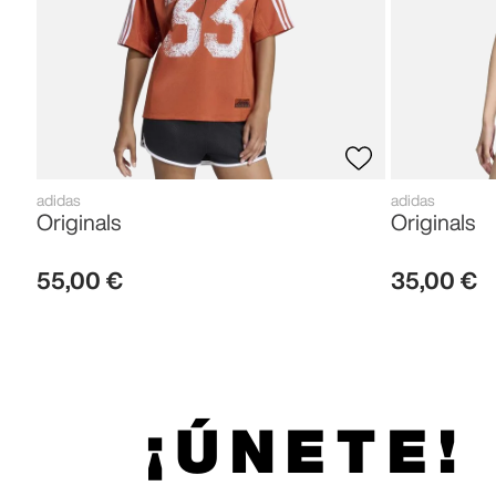
adidas
adidas
Originals
Originals
55
,
00
€
35
,
00
€
¡ÚNETE!