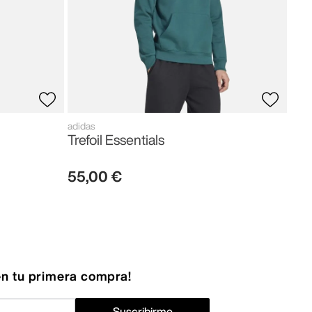
adidas
Trefoil Essentials
55
,
00
€
n tu primera compra!
Suscribirme