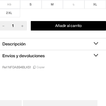
XS
S
M
L
XL
2XL
－
＋
Añadir al carrito
Descripción
Envíos y devoluciones
Copiar
Ref
NF0A894BLK51