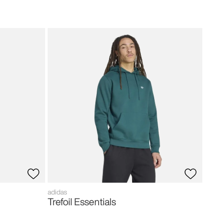
adid
Fir
80
,
adidas
Trefoil Essentials