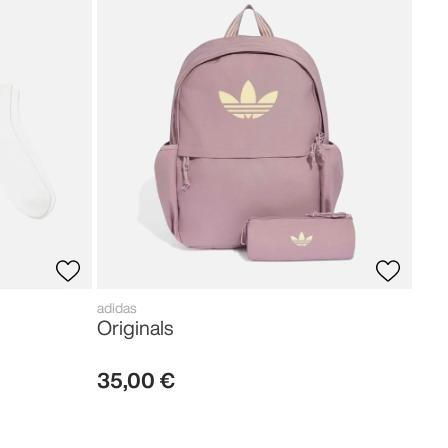
New 
New
28
,
adidas
Originals
35
,
00
€