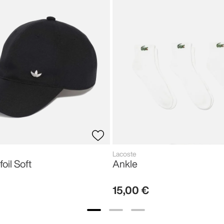
Lacoste
foil Soft
Ankle
15
,
00
€