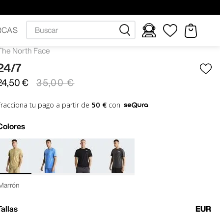
Buscar
RCAS
The North Face
24/7
24
,
50
€
35
,
00
€
50 €
Fracciona tu pago a partir de
con
Colores
Marrón
Tallas
EUR