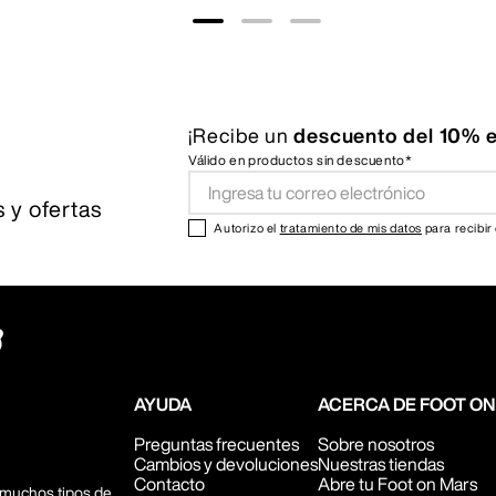
¡Recibe un
descuento del 10% e
Válido en productos sin descuento*
 y ofertas
Autorizo el
tratamiento de mis datos
para recibir
AYUDA
ACERCA DE FOOT O
Preguntas frecuentes
Sobre nosotros
Cambios y devoluciones
Nuestras tiendas
Contacto
Abre tu Foot on Mars
 muchos tipos de