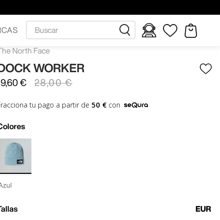
Buscar
RCAS
The North Face
DOCK WORKER
19
,
60
€
28
,
00
€
50 €
Fracciona tu pago a partir de
con
Colores
Azul
Tallas
EUR