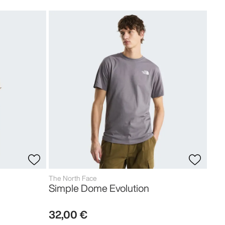
The 
Sim
27
,
The North Face
Simple Dome Evolution
32
,
00
€