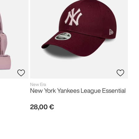
50
,
New Era
New York Yankees League Essential
28
,
00
€