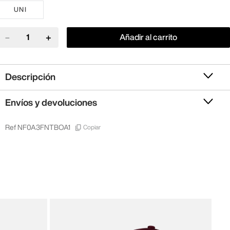
UNI
－
＋
Añadir al carrito
Descripción
Envíos y devoluciones
Copiar
Ref
NF0A3FNTBOA1
adid
Ori