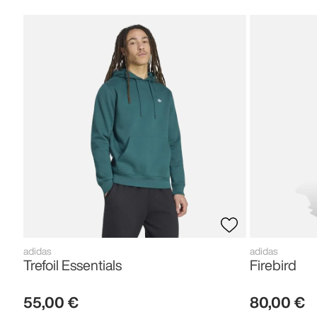
adidas
adidas
Trefoil Essentials
Firebird
55
,
00
€
80
,
00
€