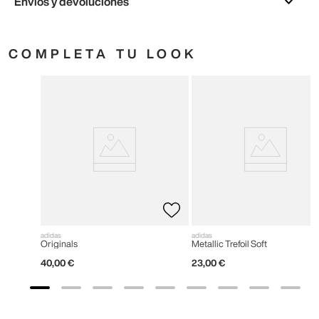
Envíos y devoluciones
COMPLETA TU LOOK
adidas
adidas
Originals
Metallic Trefoil Soft
40
,
00
€
23
,
00
€