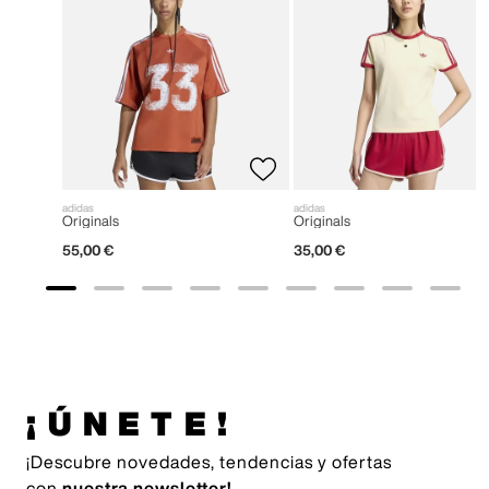
adidas
adidas
Originals
Originals
55
,
00
€
35
,
00
€
¡ÚNETE!
¡Descubre novedades, tendencias y ofertas
con
nuestra newsletter!