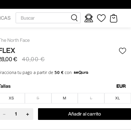
Buscar
RCAS
The North Face
FLEX
28
,
00
€
40
,
00
€
50 €
Fracciona tu pago a partir de
con
Tallas
EUR
XS
S
M
L
XL
－
＋
Añadir al carrito