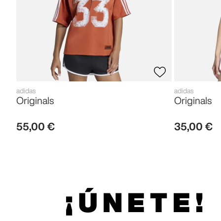
adidas
adidas
Originals
Originals
55
,
00
€
35
,
00
€
¡ÚNETE!