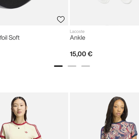
Lacoste
foil Soft
Ankle
15
,
00
€