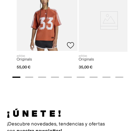
adidas
adidas
Originals
Originals
55
,
00
€
35
,
00
€
¡ÚNETE!
¡Descubre novedades, tendencias y ofertas
con
nuestra newsletter!