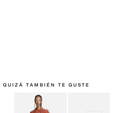
adidas
adidas
Originals
Metallic Trefoil Soft
40
,
00
€
23
,
00
€
QUIZÁ TAMBIÉN TE GUSTE