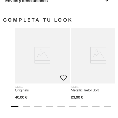
Envíos y devoluciones
COMPLETA TU LOOK
adidas
adidas
Originals
Metallic Trefoil Soft
40
,
00
€
23
,
00
€