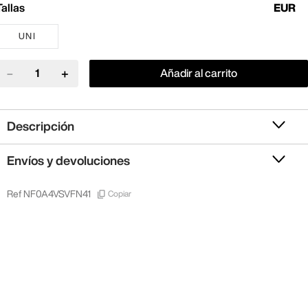
Tallas
EUR
UNI
－
＋
Añadir al carrito
Descripción
Envíos y devoluciones
Copiar
Ref
NF0A4VSVFN41