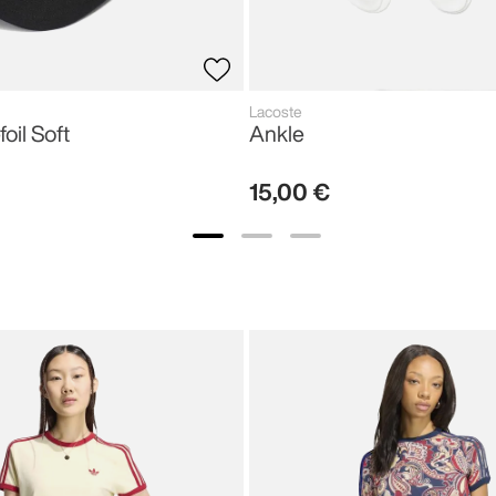
Lacoste
foil Soft
Ankle
15
,
00
€