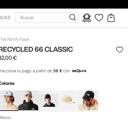
Buscar
RCAS
The North Face
RECYCLED 66 CLASSIC
32
,
00
€
50 €
Fracciona tu pago a partir de
con
Colores
Blanco