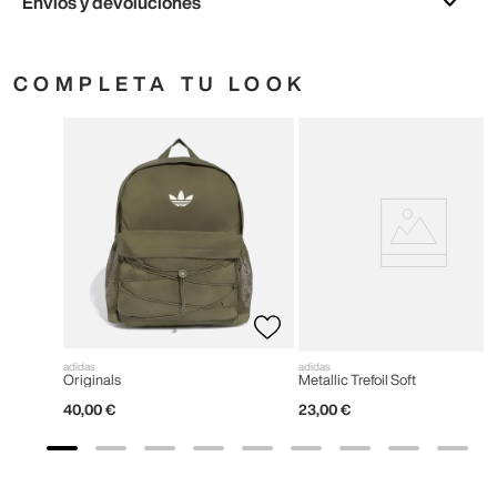
Envíos y devoluciones
COMPLETA TU LOOK
adidas
adidas
Originals
Metallic Trefoil Soft
40
,
00
€
23
,
00
€