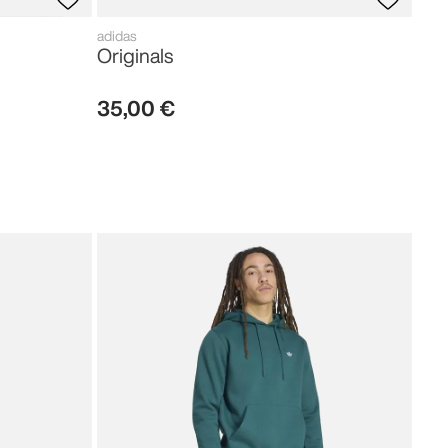
adidas
Originals
35
,
00
€
adid
Fir
80
,