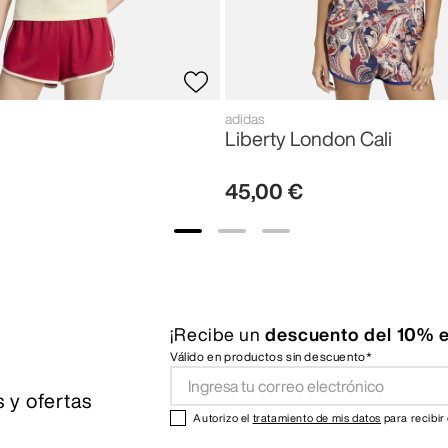
adidas
Liberty London Cali
45
,
00
€
¡Recibe un
descuento del 10% e
Válido en productos sin descuento*
 y ofertas
Autorizo el
tratamiento de mis datos
para recibir