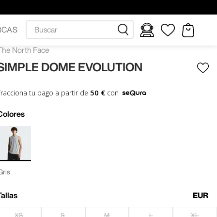
Buscar
RCAS
The North Face
SIMPLE DOME EVOLUTION
50 €
Fracciona tu pago a partir de
con
Colores
Gris
Tallas
EUR
XS
S
M
L
XL