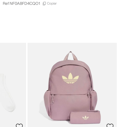
Copiar
Ref
NF0A8FD4CQO1
New 
New
28
,