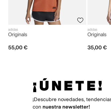
adidas
adidas
Originals
Originals
55
,
00
€
35
,
00
€
¡ÚNETE!
¡Descubre novedades, tendencias
con
nuestra newsletter!