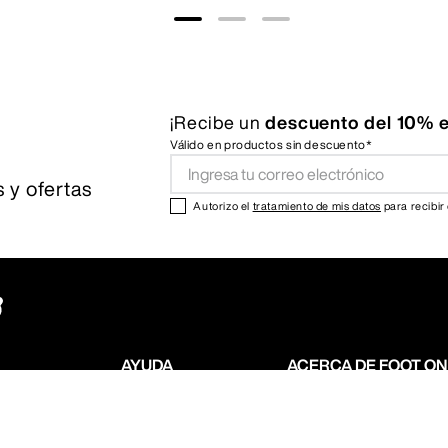
¡Recibe un
descuento del 10% e
Válido en productos sin descuento*
 y ofertas
Autorizo el
tratamiento de mis datos
para recibir
AYUDA
ACERCA DE FOOT O
Preguntas frecuentes
Sobre nosotros
Cambios y devoluciones
Nuestras tiendas
Contacto
Abre tu Foot on Mars
 muchos tipos de