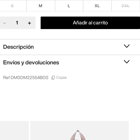
S
M
L
XL
2XL
－
＋
Añadir al carrito
Descripción
Envíos y devoluciones
Copiar
Ref
DM0DM22554BDS
New 
New