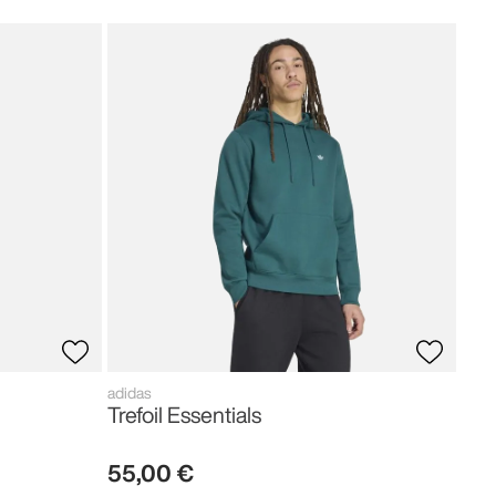
adid
Fir
80
,
adidas
Trefoil Essentials
55
,
00
€