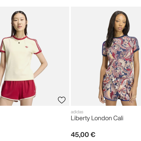
adidas
Liberty London Cali
45
,
00
€