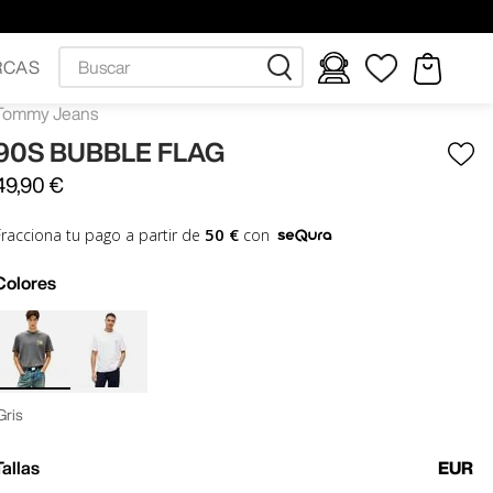
Buscar
RCAS
Tommy Jeans
90S BUBBLE FLAG
49
,
90
€
50 €
Fracciona tu pago a partir de
con
Colores
Gris
Tallas
EUR