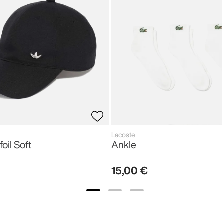
Lacoste
foil Soft
Ankle
15
,
00
€