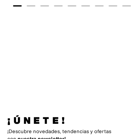
Originals
Originals
55
,
00
€
35
,
00
€
¡ÚNETE!
¡Descubre novedades, tendencias y ofertas
con
nuestra newsletter!