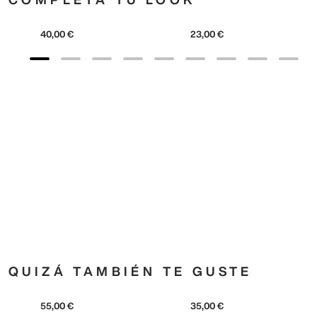
adidas
Metallic Trefoil Soft
23
,
00
€
adidas
Originals
40
,
00
€
QUIZÁ TAMBIÉN TE GUSTE
adidas
adidas