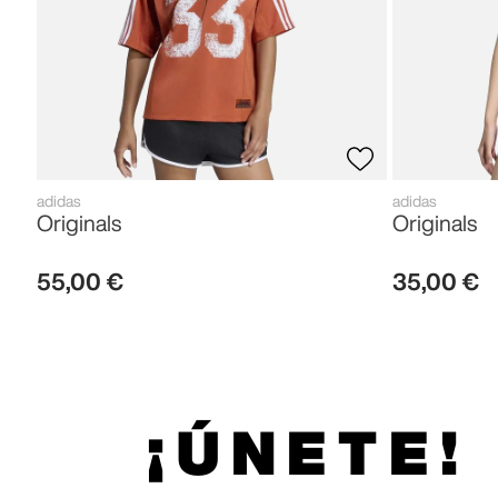
adidas
adidas
Originals
Originals
55
,
00
€
35
,
00
€
¡ÚNETE!