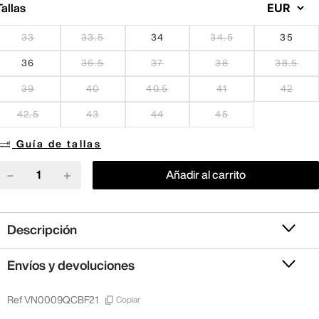
Tallas
33
33.5
34
34.5
35
36
36.5
37
38
38.5
39
40
40.5
41
42
42.5
43
44
45
Guía de tallas
－
＋
Añadir al carrito
Descripción
Envíos y devoluciones
Copiar
Ref
VN0009QCBF21