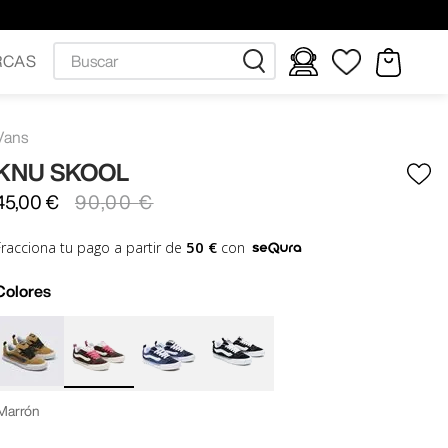
Buscar
RCAS
Vans
KNU SKOOL
45
,
00
€
90
,
00
€
50 €
Fracciona tu pago a partir de
con
Colores
Marrón