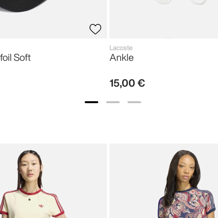
Lacoste
foil Soft
Ankle
15
,
00
€