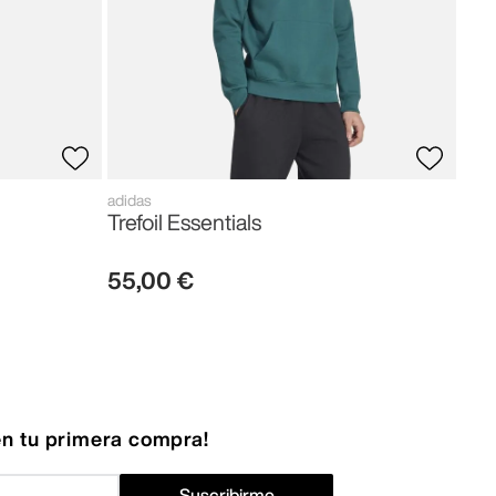
adidas
Trefoil Essentials
55
,
00
€
n tu primera compra!
Suscribirme