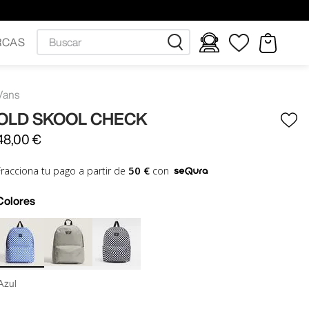
Buscar
RCAS
Vans
OLD SKOOL CHECK
48
,
00
€
50 €
Fracciona tu pago a partir de
con
Colores
Azul