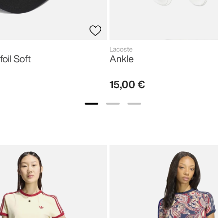
Lacoste
foil Soft
Ankle
15
,
00
€