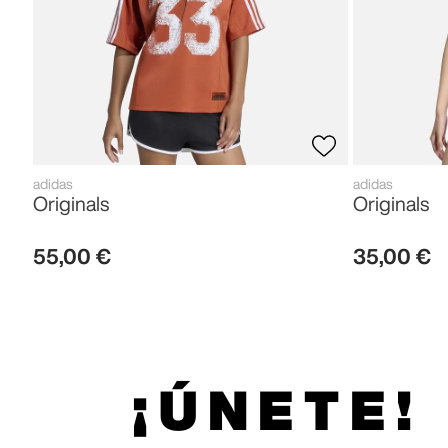
adidas
adidas
Originals
Originals
55
,
00
€
35
,
00
€
¡ÚNETE!