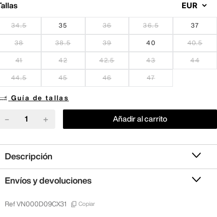
Tallas
34.5
35
36
36.5
37
38
38.5
39
40
40.5
41
42
42.5
43
44
44.5
45
46
47
Guía de tallas
－
＋
Añadir al carrito
Descripción
Envíos y devoluciones
Copiar
Ref
VN000D09CX31