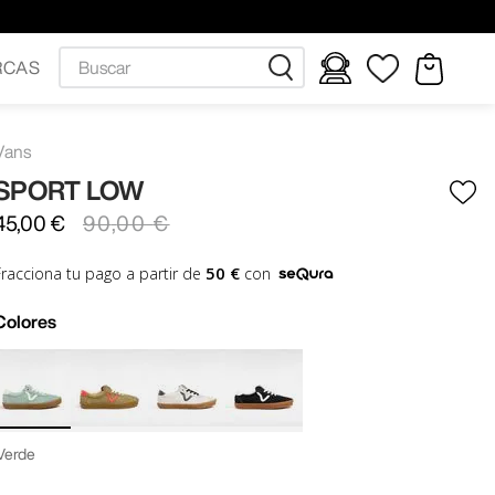
Buscar
RCAS
Vans
SPORT LOW
45
,
00
€
90
,
00
€
50 €
Fracciona tu pago a partir de
con
Colores
Verde