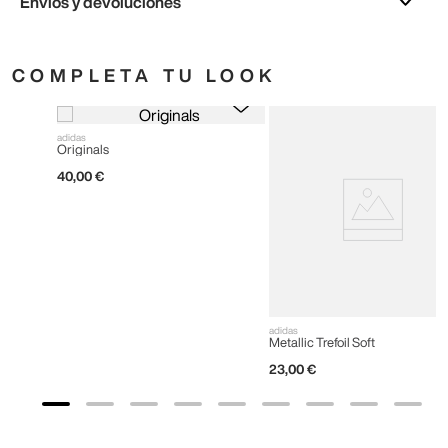
Envíos y devoluciones
COMPLETA TU LOOK
adidas
Originals
40
,
00
€
adidas
Metallic Trefoil Soft
23
,
00
€