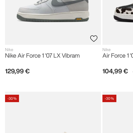
Nike
Nike
Nike Air Force 1 '07 LX Vibram
Air Force 1 '
129
,
99
€
104
,
99
€
-
30 %
-
30 %