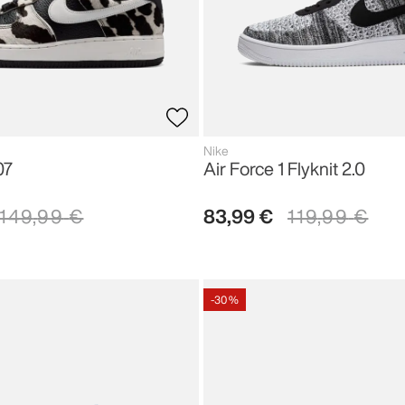
Nike
07
Air Force 1 Flyknit 2.0
149
,
99
€
83
,
99
€
119
,
99
€
-
30 %