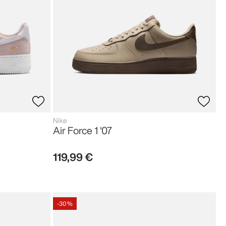
Nike
Air Force 1 '07
119
,
99
€
-
30 %