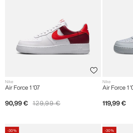
Nike
Nike
Air Force 1 '07
Air Force 1 
90
,
99
€
129
,
99
€
119
,
99
€
-
30 %
-
30 %