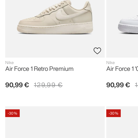
Nike
Nike
Air Force 1 Retro Premium
Air Force 1 
90
,
99
€
129
,
99
€
90
,
99
€
-
30 %
-
30 %