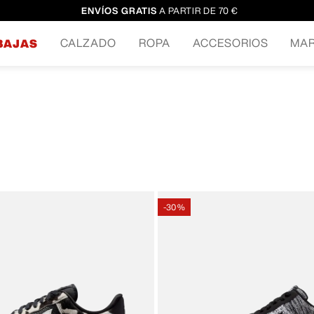
ENVÍOS GRATIS
A PARTIR DE 70 €
CALZADO
ROPA
ACCESORIOS
MA
BAJAS
-
30 %