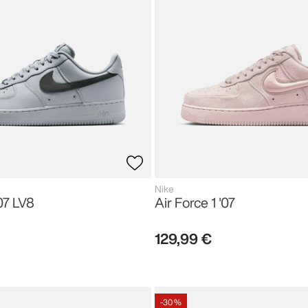
Nike
'07 LV8
Air Force 1 '07
129
,
99
€
-
30 %