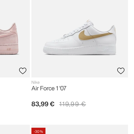
Nike
Air Force 1 '07
83
,
99
€
119
,
99
€
-
30 %