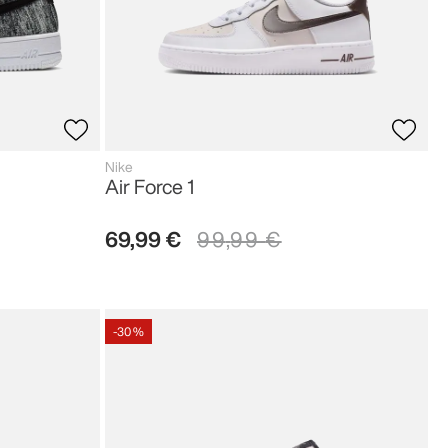
Nike
Air Force 1
69
,
99
€
99
,
99
€
-
30 %