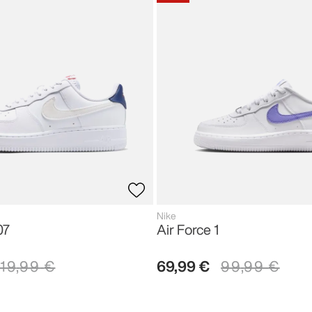
Nike
07
Air Force 1
119
,
99
€
69
,
99
€
99
,
99
€