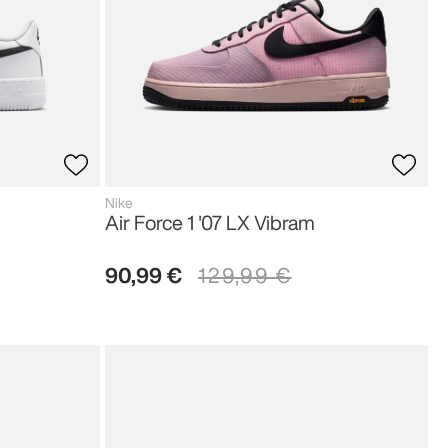
Nike
Air Force 1 '07 LX Vibram
90
,
99
€
129
,
99
€