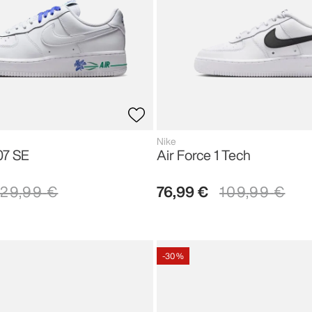
Nike
'07 SE
Air Force 1 Tech
129
,
99
€
76
,
99
€
109
,
99
€
-
30 %