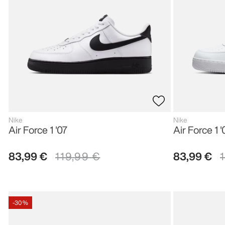
Nike
Nike
Air Force 1 '07
Air Force 1 
83
,
99
€
119
,
99
€
83
,
99
€
-
30 %