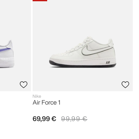
Nike
Air Force 1
69
,
99
€
99
,
99
€