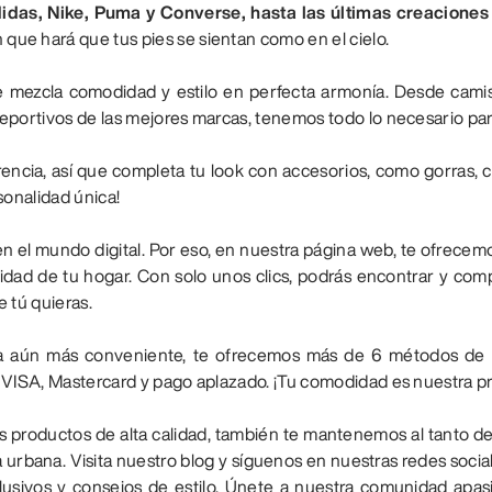
idas, Nike, Puma y Converse, hasta las últimas creacione
 que hará que tus pies se sientan como en el cielo.
 mezcla comodidad y estilo en perfecta armonía. Desde camis
eportivos de las mejores marcas, tenemos todo lo necesario par
encia, así que completa tu look con accesorios, como gorras, c
sonalidad única!
 el mundo digital. Por eso, en nuestra página web, te ofrece
d de tu hogar. Con solo unos clics, podrás encontrar y comprar
 tú quieras.
a aún más conveniente, te ofrecemos más de 6 métodos de p
 VISA, Mastercard y pago aplazado. ¡Tu comodidad es nuestra pr
s productos de alta calidad, también te mantenemos al tanto de
 urbana. Visita nuestro blog y síguenos en nuestras redes socia
clusivos y consejos de estilo. Únete a nuestra comunidad apa