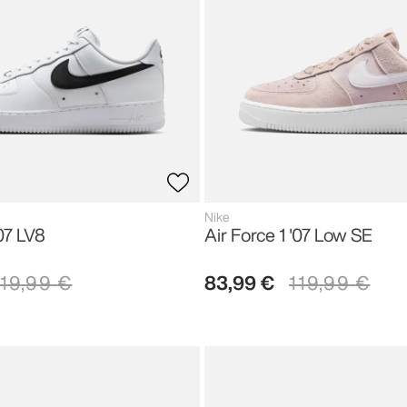
Nike
'07 LV8
Air Force 1 '07 Low SE
119
,
99
€
83
,
99
€
119
,
99
€