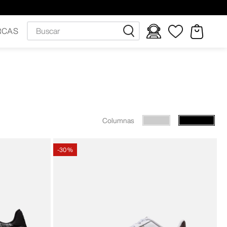
Buscar
RCAS
Columnas
-
30 %