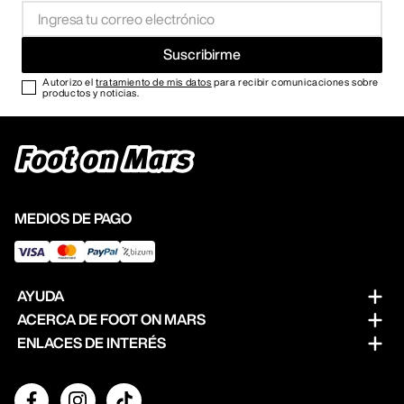
Suscribirme
Autorizo el
tratamiento de mis datos
para recibir comunicaciones sobre
productos y noticias.
MEDIOS DE PAGO
AYUDA
ACERCA DE FOOT ON MARS
Preguntas frecuentes
ENLACES DE INTERÉS
Sobre nosotros
Cambios y devoluciones
Términos y condiciones
Nuestras tiendas
Contacto
Politica de privacidad
Abre tu Foot on Mars
Guia de tallas