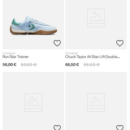
Converse
Converse
Run Star Trainer
Chuck Taylor All Star Lift Double
Stack
56
,
00
€
80
,
00
€
66
,
50
€
95
,
00
€