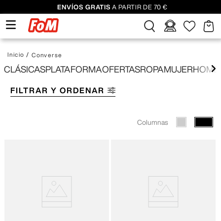
ENVÍOS GRATIS
A PARTIR DE 70 €
Converse
CLÁSICAS
PLATAFORMA
OFERTAS
ROPA
MUJER
HOMB
FILTRAR Y ORDENAR
Columnas