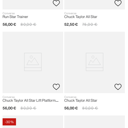
Converse
Converse
Run Star Trainer
Chuck Taylor All Star
56
,
00
€
80
,
00
€
52
,
50
€
75
,
00
€
Converse
Converse
Chuck Taylor All Star Lift Platform
Chuck Taylor All Star
Embroidered Stars
56
,
00
€
80
,
00
€
56
,
00
€
80
,
00
€
-
30 %