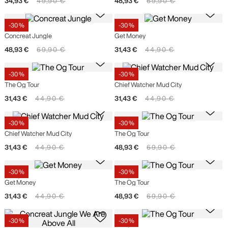
34
,
93
€
49
,
90
€
48
,
93
€
69
,
90
€
-
30 %
-
30 %
Grimey
Grimey
Concreat Jungle
Get Money
48
,
93
€
69
,
90
€
31
,
43
€
44
,
90
€
-
30 %
-
30 %
Grimey
Grimey
The Og Tour
Chief Watcher Mud City
31
,
43
€
44
,
90
€
31
,
43
€
44
,
90
€
-
30 %
-
30 %
Grimey
Grimey
Chief Watcher Mud City
The Og Tour
31
,
43
€
44
,
90
€
48
,
93
€
69
,
90
€
-
30 %
-
30 %
Grimey
Grimey
Get Money
The Og Tour
31
,
43
€
44
,
90
€
48
,
93
€
69
,
90
€
-
30 %
-
30 %
Grimey