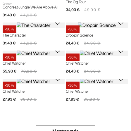
The Og Tour
Grimey
Concreat Jungle We Are Above All
34
,
93
€
49
,
90
€
31
,
43
€
44
,
90
€
-
30 %
-
30 %
Grimey
Grimey
The Character
Droppin Science
31
,
43
€
44
,
90
€
24
,
43
€
34
,
90
€
-
30 %
-
30 %
Grimey
Grimey
Chief Watcher
Chief Watcher
55
,
93
€
79
,
90
€
24
,
43
€
34
,
90
€
-
30 %
-
30 %
Grimey
Grimey
Chief Watcher
Chief Watcher
27
,
93
€
39
,
90
€
27
,
93
€
39
,
90
€
Mostrar más