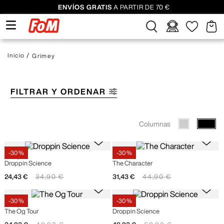
ENVÍOS GRATIS
A PARTIR DE 70 €
Grimey
FILTRAR Y ORDENAR
Columnas
-
30 %
-
30 %
Grimey
Grimey
Droppin Science
The Character
24
,
43
€
34
,
90
€
31
,
43
€
44
,
90
€
-
30 %
-
30 %
Grimey
Grimey
The Og Tour
Droppin Science