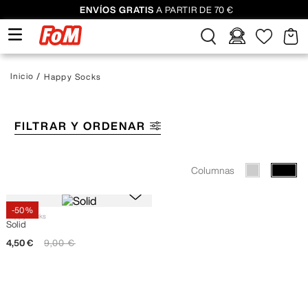
ENVÍOS GRATIS
A PARTIR DE 70 €
Happy Socks
FILTRAR Y ORDENAR
Columnas
-
50 %
Happy Socks
Solid
4
,
50
€
9
,
00
€