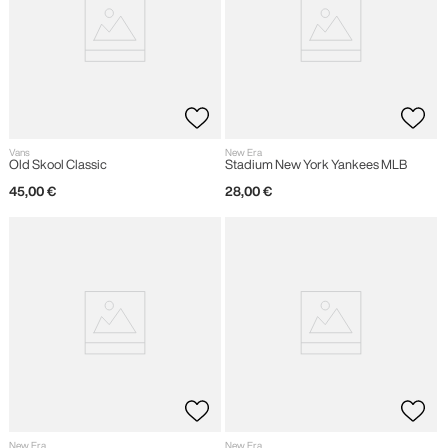
Vans
New Era
Old Skool Classic
Stadium New York Yankees MLB
45
,
00
€
28
,
00
€
New Era
New Era