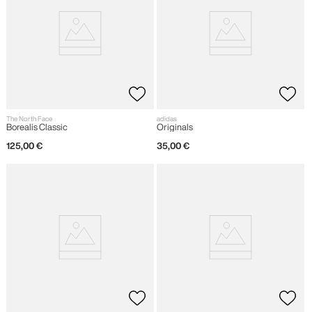
The North Face
adidas
Borealis Classic
Originals
125
,
00
€
35
,
00
€