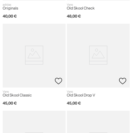
adidas
Vans
Originals
Old Skool Check
40
,
00
€
48
,
00
€
Vans
Vans
Old Skool Classic
Old Skool Drop V
45
,
00
€
45
,
00
€