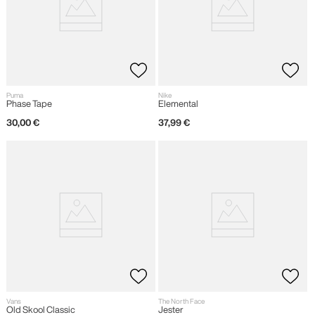
Puma
Nike
Phase Tape
Elemental
30
,
00
€
37
,
99
€
Vans
The North Face
Old Skool Classic
Jester