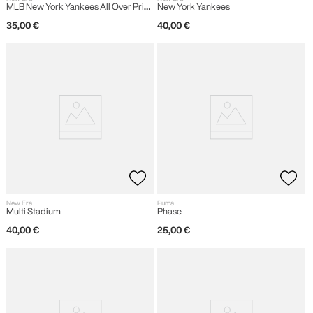
MLB New York Yankees All Over Print
New York Yankees
Stadium
35
,
00
€
40
,
00
€
New Era
Puma
Multi Stadium
Phase
40
,
00
€
25
,
00
€