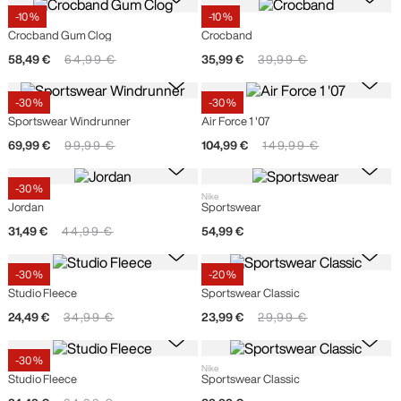
-
10 %
-
10 %
Crocs
Crocs
Crocband Gum Clog
Crocband
58
,
49
€
64
,
99
€
35
,
99
€
39
,
99
€
-
30 %
-
30 %
Nike
Nike
Sportswear Windrunner
Air Force 1 '07
69
,
99
€
99
,
99
€
104
,
99
€
149
,
99
€
-
30 %
Nike
Nike
Jordan
Sportswear
31
,
49
€
44
,
99
€
54
,
99
€
-
30 %
-
20 %
Nike
Nike
Studio Fleece
Sportswear Classic
24
,
49
€
34
,
99
€
23
,
99
€
29
,
99
€
-
30 %
Nike
Nike
Studio Fleece
Sportswear Classic