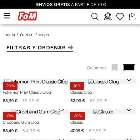
ENVÍOS GRATIS
A PARTIR DE 70 €
Outlet
Mujer
FILTRAR Y ORDENAR
Columnas
-
20 %
-
10 %
Crocs
Crocs
Pokemon Print Classic Clog
Classic Clog
63
,
99
€
79
,
99
€
53
,
99
€
59
,
99
€
-
10 %
-
20 %
Crocs
Crocs
Crocband Gum Clog
Classic
58
,
49
€
64
,
99
€
47
,
99
€
59
,
99
€