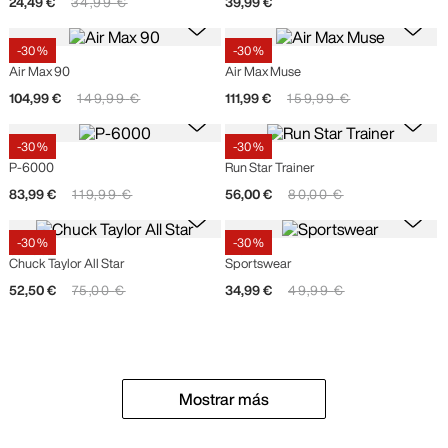
24
,
49
€
34
,
99
€
39
,
99
€
-
30 %
-
30 %
Nike
Nike
Air Max 90
Air Max Muse
104
,
99
€
149
,
99
€
111
,
99
€
159
,
99
€
-
30 %
-
30 %
Nike
Converse
P-6000
Run Star Trainer
83
,
99
€
119
,
99
€
56
,
00
€
80
,
00
€
-
30 %
-
30 %
Converse
Nike
Chuck Taylor All Star
Sportswear
52
,
50
€
75
,
00
€
34
,
99
€
49
,
99
€
Mostrar más